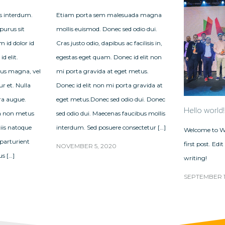
s interdum.
Etiam porta sem malesuada magna
purus sit
mollis euismod. Donec sed odio dui.
 id dolor id
Cras justo odio, dapibus ac facilisis in,
id elit.
egestas eget quam. Donec id elit non
us magna, vel
mi porta gravida at eget metus.
ur et. Nulla
Donec id elit non mi porta gravida at
tra augue.
eget metus.Donec sed odio dui. Donec
Hello world!
a non metus
sed odio dui. Maecenas faucibus mollis
ciis natoque
interdum. Sed posuere consectetur […]
Welcome to Wo
 parturient
first post. Edit
NOVEMBER 5, 2020
us […]
writing!
SEPTEMBER 1