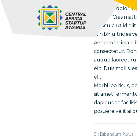
faucibus dolor au
auctor. Cras matt
vehicula ut id eli
id nibh ultricies ve
Aenean lacinia b
consectetur. Done
augue laoreet rut
elit. Duis mollis,
elit.
Morbi leo risus, 
sit amet fermentu
dapibus ac facili
posuere velit ali
Sit Bibendum Purus