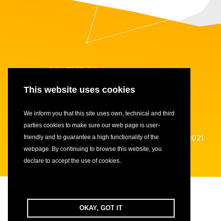
POWERED BY
This website uses cookies
We inform you that this site uses own, technical and third
parties cookies to make sure our web page is user-
CENTRAL AFRICAN STARTUP AWARDS 2021
friendly and to guarantee a high functionality of the
webpage. By continuing to browse this website, you
declare to accept the use of cookies.
OKAY, GOT IT