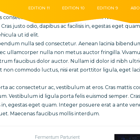
EDITION 11
EDITION 11
EDITION 10
EDITION 10
EDITION 9
EDITION 9
ABO
ABO
ctor. Vivamus sagittis lacus vel augue laoreet rutrum fa
is consectetur purus sit amet fermentum. Nullam id dolor
t. Cras justo odio, dapibus ac facilisis in, egestas eget qua
hicula ut id elit.
ibendum nulla sed consectetur. Aenean lacinia bibendu
c ullamcorper nulla non metus auctor fringilla. Vivamus 
rum faucibus dolor auctor. Nullam id dolor id nibh ultric
 est non commodo luctus, nisi erat porttitor ligula, eget la
porta ac consectetur ac, vestibulum at eros. Cras mattis 
m. Vestibulum id ligula porta felis euismod semper. Cras 
sis in, egestas eget quam. Integer posuere erat a ante ve
quet. Maecenas faucibus mollis interdum.
Fermentum Parturient