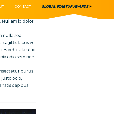
UT
UT
CONTACT
CONTACT
GLOBAL STARTUP AWARDS
GLOBAL STARTUP AWARDS
ucibus dolor
 id nibh ultricies
m. Nullam id dolor
m nulla sed
sagittis lacus vel
ies vehicula ut id
cinia odio sem nec
consectetur purus
justo odio,
nenatis dapibus