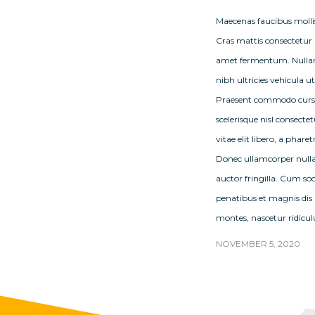
Maecenas faucibus molli
Cras mattis consectetur 
amet fermentum. Nullam
nibh ultricies vehicula ut 
Praesent commodo curs
scelerisque nisl consectet
vitae elit libero, a phare
Donec ullamcorper null
auctor fringilla. Cum so
penatibus et magnis dis
montes, nascetur ridicul
NOVEMBER 5, 2020